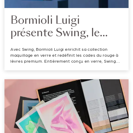
Bormioli Luigi
présente Swing, le
rouge à lèvres en verre
Avec Swing, Bormioli Luigi enrichit sa collection
léger et durable
maquillage en verre et redéfinit les codes du rouge à
lèvres premium. Entièrement conçu en verre, Swing
incarne une vision contemporaine du luxe : élégante,
légère et durable. Rechargeable et recyclable, il a été
pensé pour accompagner...