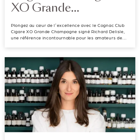
XO Grande
Champagne :
Plongez au cœur de l’excellence avec le Cognac Club
l’élégance
Cigare XO Grande Champagne signé Richard Delisle,
une référence incontournable pour les amateurs de
intemporelle signée
cognac d’exception. Appartenant au prestigieux cru
Grande Champagne « 1er cru du Cognac », ce XO
Richard Delisle
révèle dès le premier regar...