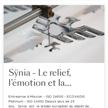
du packaging haut de gamme. Laurin Leeb, Head of
international
International Product Management (Business Area
Packaging &am...
Sÿnia – Le relief,
l’émotion et la
précision de l’artisanat
Entreprise à Mission – ISO 26000 – ECOVADIS
français
Platinum – ISO 14001 Depuis plus de 25
ans, Sÿnia est le leader européen du dépôt de