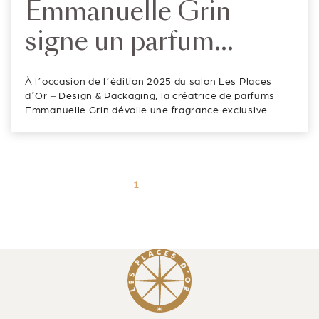
Emmanuelle Grin
signe un parfum
exclusif pour Les
À l’occasion de l’édition 2025 du salon Les Places
Places d’Or – Design &
d’Or – Design & Packaging, la créatrice de parfums
Emmanuelle Grin dévoile une fragrance exclusive
Packaging
imaginée pour l’événement. Une parfumeuse
indépendante guidée par les émotions Parfumeure
et fondatrice du laboratoir...
Paginatio
Page
1
Next
des
page
publicatio