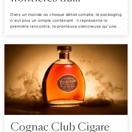
packaging cosmétique
Dans un monde où chaque détail compte, le packaging
: adopter une vision
n’est plus un simple contenant : il représente la
première rencontre, la promesse silencieuse qu’une
d’avenir grâce à la
marque fait à son consommateur. C’est dans cette
optique que Baralan, icône du Made in Italy dans le
décoration 3D
packaging primaire pour l’indus...
Cognac Club Cigare