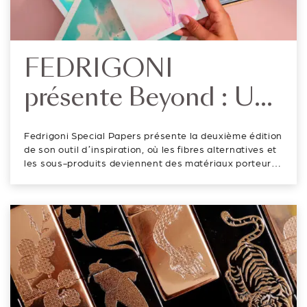
FEDRIGONI
présente Beyond : Une
nouvelle collection de
Fedrigoni Special Papers présente la deuxième édition
papiers circulaires
de son outil d’inspiration, où les fibres alternatives et
les sous-produits deviennent des matériaux porteurs
présentée dans Out of
d’histoire. Out of the Box est l’outil de Fedrigoni
Special Papers qui réunit certains de nos papiers les
the Box
plus dist...