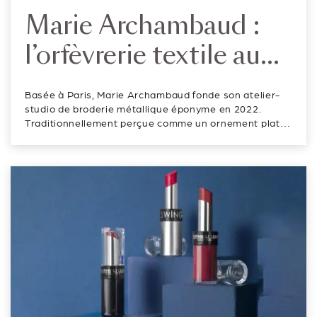
Marie Archambaud :
l’orfèvrerie textile au
service du luxe
Basée à Paris, Marie Archambaud fonde son atelier-
studio de broderie métallique éponyme en 2022.
Traditionnellement perçue comme un ornement plat
sur support textile, la broderie se réinvente
radicalement sous ses mains. Formée à Rochefort,
ville-arsenal de la broderie au fil d’or, à Mum...