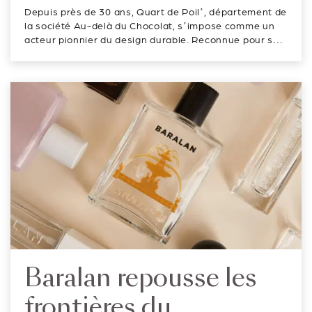
design au service du
Depuis près de 30 ans, Quart de Poil’, département de
mobilier, du coffret et
la société Au-delà du Chocolat, s’impose comme un
acteur pionnier du design durable. Reconnue pour ses
de l’objet
créations en carton, la maison conçoit, produit et
édite du mobilier design ainsi que des objets de
communication et cadeaux d’a...
Baralan repousse les
frontières du