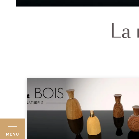
La 
MENU