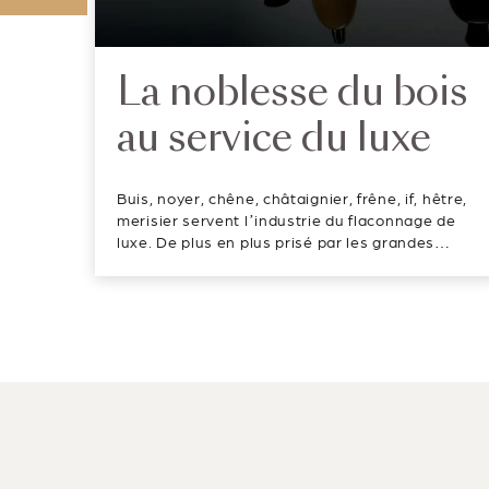
La noblesse du bois
au service du luxe
Buis, noyer, chêne, châtaignier, frêne, if, hêtre,
merisier servent l’industrie du flaconnage de
luxe. De plus en plus prisé par les grandes
marques et les consommateurs, le bois se
décline en flacons rechargeables harmonieux,
chaleureux, doux et écologique! Surmontés
d’une pompe luxueus...