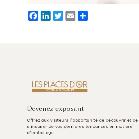
F
Li
T
E
P
a
n
wi
m
ar
c
k
tt
ai
ta
e
e
er
l
g
b
dI
er
o
n
o
k
Devenez exposant
Offrez aux visiteurs l’opportunité de découvrir et de
s’inspirer de vos dernières tendances en matière
d’emballage.