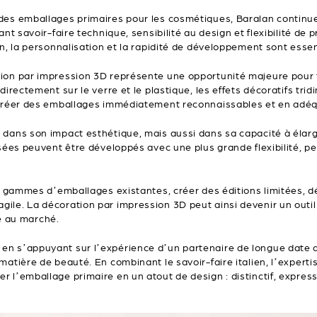
 des emballages primaires pour les cosmétiques, Baralan contin
ant savoir-faire technique, sensibilité au design et flexibilité de
n, la personnalisation et la rapidité de développement sont essen
tion par impression 3D représente une opportunité majeure pour
directement sur le verre et le plastique, les effets décoratifs tr
à créer des emballages immédiatement reconnaissables et en adéq
dans son impact esthétique, mais aussi dans sa capacité à élargir 
isées peuvent être développés avec une plus grande flexibilité, 
urs gammes d’emballages existantes, créer des éditions limitées,
le. La décoration par impression 3D peut ainsi devenir un outil 
ce au marché.
en s’appuyant sur l’expérience d’un partenaire de longue date da
matière de beauté. En combinant le savoir-faire italien, l’experti
 l’emballage primaire en un atout de design : distinctif, express