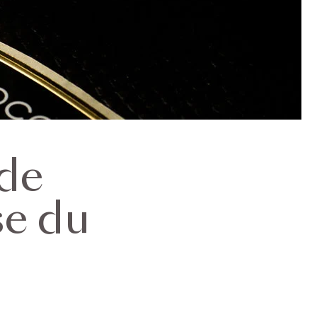
 de
se du