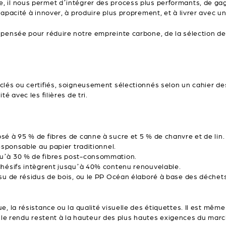
 il nous permet d’intégrer des process plus performants, de gagne
apacité à innover, à produire plus proprement, et à livrer avec un
 pensée pour réduire notre empreinte carbone, de la sélection de
clés ou certifiés, soigneusement sélectionnés selon un cahier des
é avec les filières de tri.
 à 95 % de fibres de canne à sucre et 5 % de chanvre et de lin. Il
esponsable au papier traditionnel.
qu’à 30 % de fibres post-consommation.
dhésifs intègrent jusqu’à 40% contenu renouvelable.
ssu de résidus de bois, ou le PP Océan élaboré à base des déchet
, la résistance ou la qualité visuelle des étiquettes. Il est même 
 et le rendu restent à la hauteur des plus hautes exigences du marc