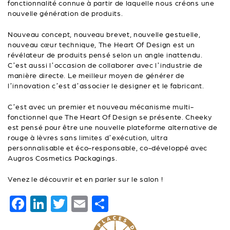
fonctionnalité connue à partir de laquelle nous créons une
nouvelle génération de produits.
Nouveau concept, nouveau brevet, nouvelle gestuelle,
nouveau cœur technique, The Heart Of Design est un
révélateur de produits pensé selon un angle inattendu.
C’est aussi l’occasion de collaborer avec l’industrie de
manière directe. Le meilleur moyen de générer de
l’innovation c’est d’associer le designer et le fabricant.
C’est avec un premier et nouveau mécanisme multi-
fonctionnel que The Heart Of Design se présente. Cheeky
est pensé pour être une nouvelle plateforme alternative de
rouge à lèvres sans limites d’exécution, ultra
personnalisable et éco-responsable, co-développé avec
Augros Cosmetics Packagings.
Venez le découvrir et en parler sur le salon !
F
Li
T
E
P
a
n
wi
m
ar