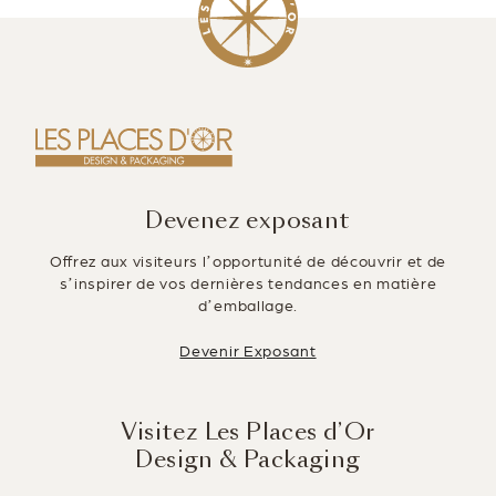
c
k
tt
ai
ta
e
e
er
l
g
b
dI
er
o
n
o
k
Devenez exposant
Offrez aux visiteurs l’opportunité de découvrir et de
s’inspirer de vos dernières tendances en matière
d’emballage.
Devenir Exposant
Visitez Les Places d’Or
Design & Packaging