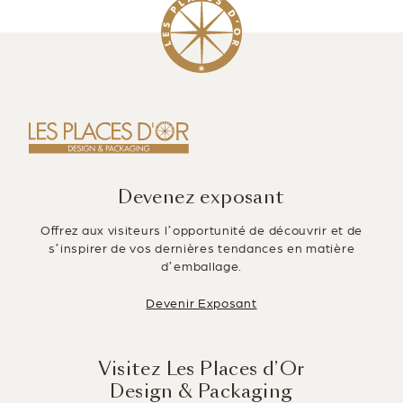
a
n
wi
m
ar
c
k
tt
ai
ta
e
e
er
l
g
b
dI
er
o
n
o
k
Devenez exposant
Offrez aux visiteurs l’opportunité de découvrir et de
s’inspirer de vos dernières tendances en matière
d’emballage.
Devenir Exposant
Visitez Les Places d’Or
Design & Packaging