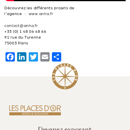
Découvrez les différents projets de
l’agence :
www.anha.fr
contact@anha.fr
+33 (0) 1 48 06 48 66
91 rue du Turenne
75003 Paris
F
Li
T
E
P
a
n
wi
m
ar
c
k
tt
ai
ta
e
e
er
l
g
b
dI
er
o
n
o
k
Devenez exposant