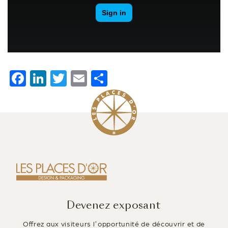
F
Li
T
E
P
a
n
wi
m
ar
c
k
tt
ai
ta
e
e
er
l
g
b
dI
er
o
n
o
k
Devenez exposant
Offrez aux visiteurs l’opportunité de découvrir et de