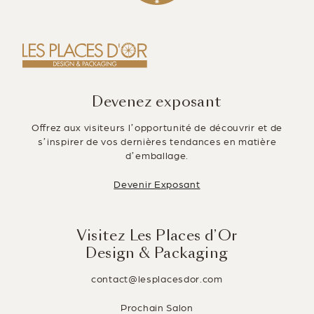
b
dI
er
o
n
o
k
Devenez exposant
Offrez aux visiteurs l’opportunité de découvrir et de
s’inspirer de vos dernières tendances en matière
d’emballage.
Devenir Exposant
Visitez Les Places d’Or
Design & Packaging
contact@lesplacesdor.com
Prochain Salon