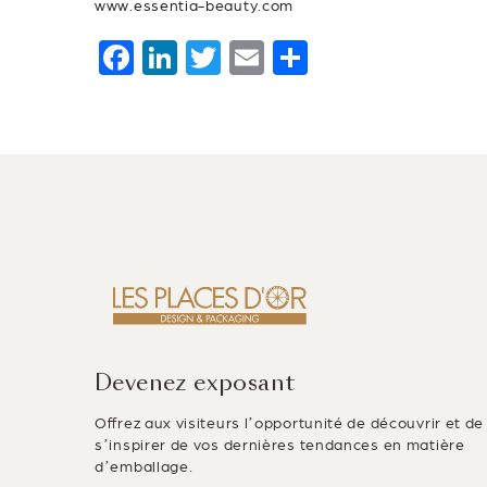
www.essentia-beauty.com
F
Li
T
E
P
a
n
wi
m
ar
c
k
tt
ai
ta
e
e
er
l
g
b
dI
er
o
n
o
k
Devenez exposant
Offrez aux visiteurs l’opportunité de découvrir et de
s’inspirer de vos dernières tendances en matière
d’emballage.