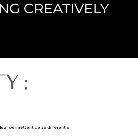
Y :
ur permettent de se différentier.