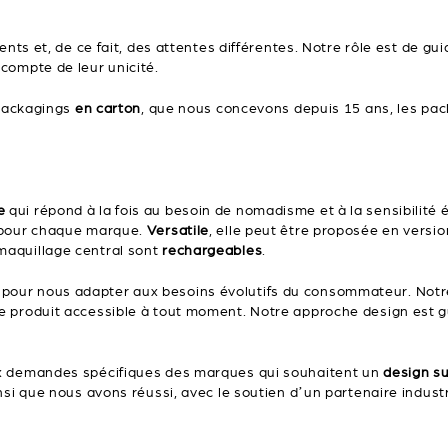
nts et, de ce fait, des attentes différentes. Notre rôle est de gui
 compte de leur unicité.
 packagings
en carton
, que nous concevons depuis 15 ans, les pa
e
qui répond à la fois au besoin de nomadisme et à la sensibili
pour chaque marque.
Versatile
, elle peut être proposée en versi
maquillage central sont
rechargeables
.
our nous adapter aux besoins évolutifs du consommateur. Notre 
 produit accessible à tout moment. Notre approche design est gu
 demandes spécifiques des marques qui souhaitent un
design s
insi que nous avons réussi, avec le soutien d’un partenaire indus