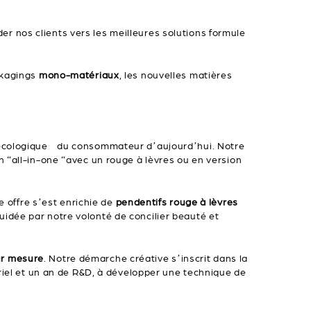
der nos clients vers les meilleures solutions formule
ckagings
mono-matériaux
, les nouvelles matières
té écologique du consommateur d’aujourd’hui. Notre
on “all-in-one “avec un rouge à lèvres ou en version
offre s’est enrichie de
pendentifs rouge à lèvres
idée par notre volonté de concilier beauté et
ur mesure
. Notre démarche créative s’inscrit dans la
triel et un an de R&D, à développer une technique de