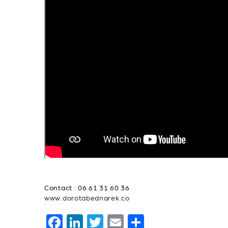
Contact : 06 61 31 60 36
www.dorotabednarek.co
F
Li
T
E
P