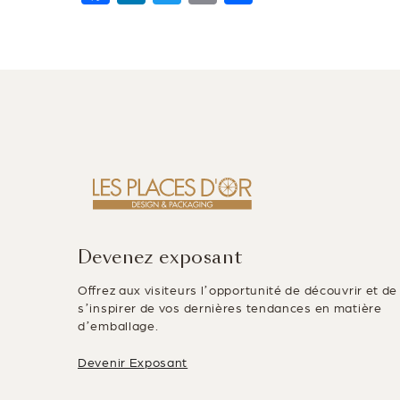
a
n
wi
m
ar
c
k
tt
ai
ta
e
e
er
l
g
b
dI
er
o
n
o
k
Devenez exposant
Offrez aux visiteurs l’opportunité de découvrir et de
s’inspirer de vos dernières tendances en matière
d’emballage.
Devenir Exposant